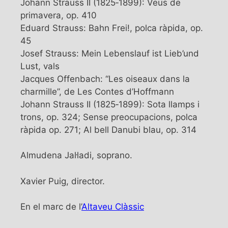
Johann Strauss II (1825‐1899): Veus de
primavera, op. 410
Eduard Strauss: Bahn Frei!, polca ràpida, op.
45
Josef Strauss: Mein Lebenslauf ist Lieb’und
Lust, vals
Jacques Offenbach: “Les oiseaux dans la
charmille”, de Les Contes d’Hoffmann
Johann Strauss II (1825‐1899): Sota llamps i
trons, op. 324; Sense preocupacions, polca
ràpida op. 271; Al bell Danubi blau, op. 314
Almudena Jal·ladi, soprano.
Xavier Puig, director.
En el marc de l’
Altaveu Clàssic