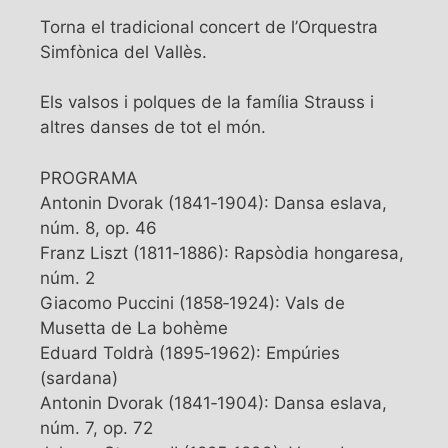
Torna el tradicional concert de l’Orquestra
Simfònica del Vallès.
Els valsos i polques de la família Strauss i
altres danses de tot el món.
PROGRAMA
Antonin Dvorak (1841‐1904): Dansa eslava,
núm. 8, op. 46
Franz Liszt (1811‐1886): Rapsòdia hongaresa,
núm. 2
Giacomo Puccini (1858‐1924): Vals de
Musetta de La bohème
Eduard Toldrà (1895‐1962): Empúries
(sardana)
Antonin Dvorak (1841‐1904): Dansa eslava,
núm. 7, op. 72