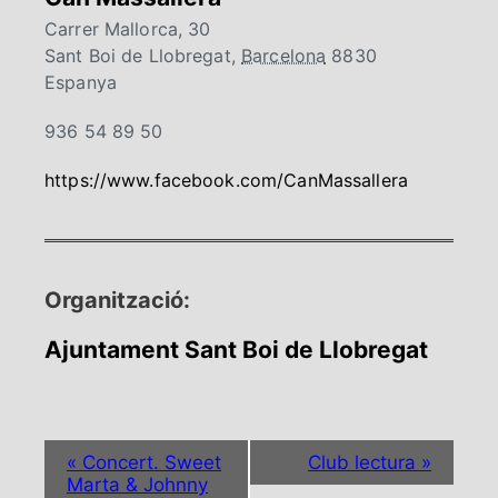
Carrer Mallorca, 30
Sant Boi de Llobregat
,
Barcelona
8830
Espanya
936 54 89 50
https://www.facebook.com/CanMassallera
Organització:
Ajuntament Sant Boi de Llobregat
N
«
Concert. Sweet
Club lectura
»
a
Marta & Johnny