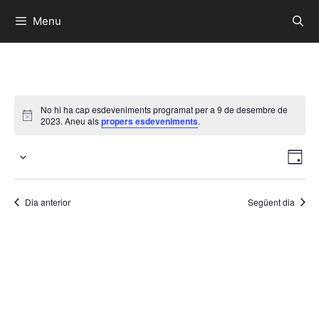
Menu
No hi ha cap esdeveniments programat per a 9 de desembre de
2023. Aneu als
propers esdeveniments
.
V
N
D
S
a
i
i
e
v
a
s
l
Dia anterior
Següent dia
e
t
e
g
c
e
a
c
c
s
i
i
d
ó
o
e
d
n