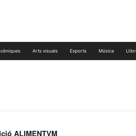
scèniques
Arts visuals
Esports
Música
Llib
sició ALIMENTVM