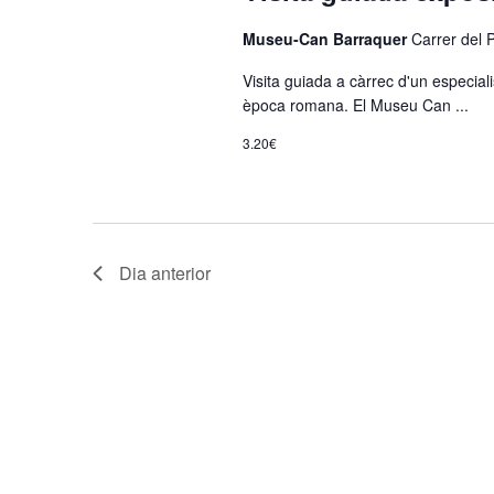
c
i
Museu-Can Barraquer
Carrer del 
o
Visita guiada a càrrec d'un especi
n
època romana. El Museu Can ...
a
u
3.20€
n
a
d
a
Dia anterior
t
a
.