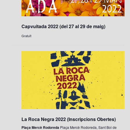
n
e
a
v
u
a
i
n
v
Capvuitada 2022 (del 27 al 29 de maig)
s
a
e
u
d
Gratuït
g
a
a
l
a
t
i
a
c
t
.
i
z
ó
a
c
i
o
n
s
E
La Roca Negra 2022 (Inscripcions Obertes)
s
Plaça Mercè Rodoreda
Plaça Mercè Rodoreda, Sant Boi de