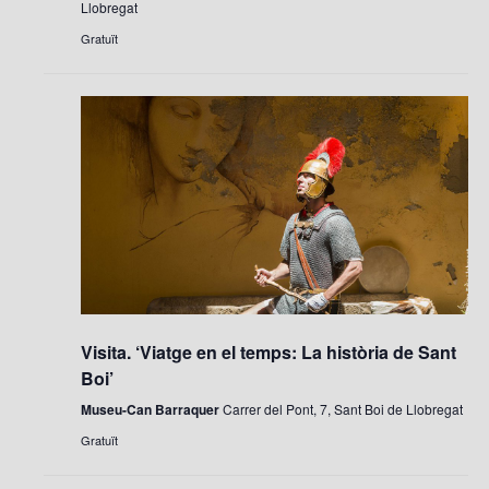
d
Llobregat
e
Gratuït
v
e
n
i
m
e
n
t
Visita. ‘Viatge en el temps: La història de Sant
Boi’
Museu-Can Barraquer
Carrer del Pont, 7, Sant Boi de Llobregat
Gratuït