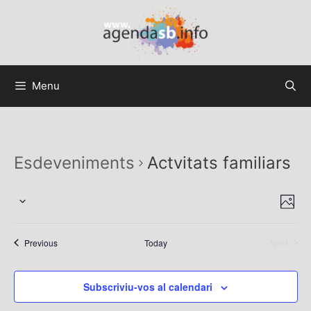
Menu
Esdeveniments
Actvitats familiars
V
N
F
S
a
i
o
e
v
t
s
Esdeveniments
Previous
Today
Next
l
e
o
Esdeven
t
e
g
c
e
a
Subscriviu-vos al calendari
c
t
s