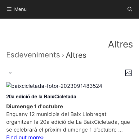
Menu
Altres
Esdeveniments
Altres
V
N
P
S
a
i
h
e
v
o
s
l
e
t
20a edició de la BaixCicletada
t
o
e
g
Diumenge 1 d'octubre
c
e
a
Enguany 12 municipis del Baix Llobregat
c
t
s
organitzen la 20a edició de La BaixCicletada, que
i
d
d
se celebrarà el pròxim diumenge 1 d’octubre ...
ó
a
e
Find out more»
d