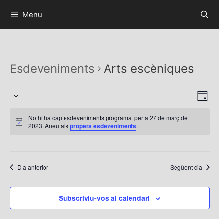
Menu
Esdeveniments
Arts escèniques
V
N
D
S
a
i
i
e
v
No hi ha cap esdeveniments programat per a 27 de març de
a
s
2023. Aneu als
propers esdeveniments
.
l
e
t
e
g
c
e
a
c
c
s
Dia anterior
Següent dia
i
i
d
ó
o
e
Subscriviu-vos al calendari
d
n
n
e
a