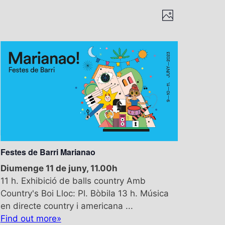
V
N
P
a
i
h
v
o
s
e
t
g
o
t
a
e
c
i
s
ó
d
d
e
e
v
Festes de Barri Marianao
n
i
s
Diumenge 11 de juny, 11.00h
a
u
11 h. Exhibició de balls country Amb
v
a
Country's Boi Lloc: Pl. Bòbila 13 h. Música
l
en directe country i americana ...
e
i
Find out more»