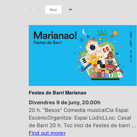
Avui
S
e
l
e
c
t
d
a
t
e
.
Festes de Barri Marianao
Divendres 9 de juny, 20.00h
20 h. "Besos" Comedia musicalCia Espai
EscènicOrganitza: Espai LúdicLLoc: Casal
de Barri 20 h. Toc inici de Festes de barri ...
Find out more»