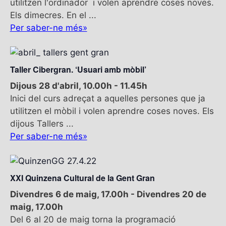
utilitzen l'ordinador i volen aprendre coses noves.
i
d
d
Els dimecres. En el ...
ó
a
e
Per saber-ne més»
d
t
n
e
e
v
a
.
i
Taller Cibergran. ‘Usuari amb mòbil’
v
s
e
Dijous 28 d'abril, 10.00h
-
11.45h
u
Inici del curs adreçat a aquelles persones que ja
g
a
utilitzen el mòbil i volen aprendre coses noves. Els
l
a
dijous Tallers ...
i
c
Per saber-ne més»
t
i
z
ó
a
c
XXI Quinzena Cultural de la Gent Gran
i
Divendres 6 de maig, 17.00h
-
Divendres 20 de
o
maig, 17.00h
n
Del 6 al 20 de maig torna la programació
s