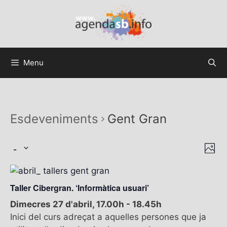
Menu
Esdeveniments
Gent Gran
 - 
V
N
F
a
i
S
o
v
t
e
s
e
o
Taller Cibergran. ‘Informàtica usuari’
l
t
g
e
Dimecres 27 d'abril, 17.00h
-
18.45h
e
a
c
Inici del curs adreçat a aquelles persones que ja
c
s
t