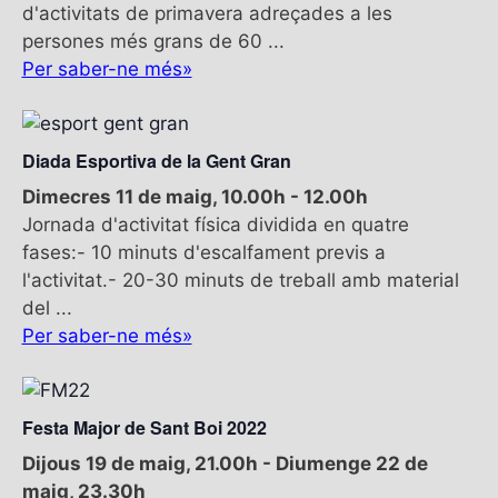
d'activitats de primavera adreçades a les
E
persones més grans de 60 ...
s
Per saber-ne més»
d
e
v
e
Diada Esportiva de la Gent Gran
n
Dimecres 11 de maig, 10.00h
-
12.00h
i
Jornada d'activitat física dividida en quatre
m
fases:- 10 minuts d'escalfament previs a
e
l'activitat.- 20-30 minuts de treball amb material
n
del ...
t
Per saber-ne més»
Festa Major de Sant Boi 2022
Dijous 19 de maig, 21.00h
-
Diumenge 22 de
maig, 23.30h