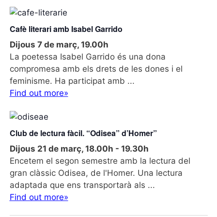
d
e
v
Cafè literari amb Isabel Garrido
e
Dijous 7 de març, 19.00h
n
La poetessa Isabel Garrido és una dona
i
compromesa amb els drets de les dones i el
m
feminisme. Ha participat amb ...
e
Find out more»
n
t
Club de lectura fàcil. “Odisea” d’Homer”
Dijous 21 de març, 18.00h
-
19.30h
Encetem el segon semestre amb la lectura del
gran clàssic Odisea, de l'Homer. Una lectura
adaptada que ens transportarà als ...
Find out more»