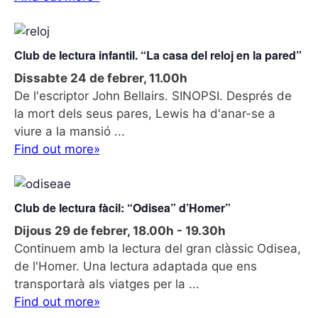
t
n
e
e
v
.
a
i
Club de lectura infantil. “La casa del reloj en la pared”
v
s
Dissabte 24 de febrer, 11.00h
e
u
De l'escriptor John Bellairs. SINOPSI. Després de
g
a
la mort dels seus pares, Lewis ha d'anar-se a
l
a
viure a la mansió ...
i
c
Find out more»
t
i
z
ó
a
c
Club de lectura fàcil: “Odisea” d’Homer”
i
Dijous 29 de febrer, 18.00h
-
19.30h
o
Continuem amb la lectura del gran clàssic Odisea,
n
de l'Homer. Una lectura adaptada que ens
s
transportarà als viatges per la ...
E
Find out more»
s