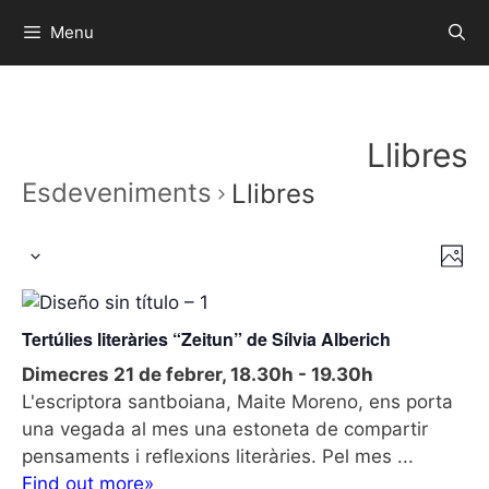
Menu
Llibres
Esdeveniments
Llibres
V
N
P
S
a
i
h
e
v
o
s
l
e
t
Tertúlies literàries “Zeitun” de Sílvia Alberich
t
o
e
g
Dimecres 21 de febrer, 18.30h
-
19.30h
c
e
a
L'escriptora santboiana, Maite Moreno, ens porta
c
t
s
una vegada al mes una estoneta de compartir
i
d
d
pensaments i reflexions literàries. Pel mes ...
ó
a
e
Find out more»
d