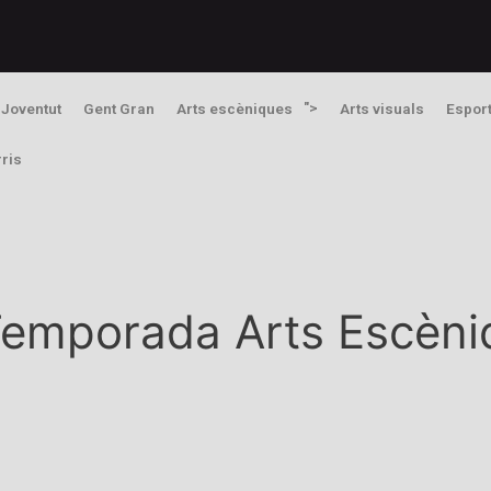
">
Joventut
Gent Gran
Arts escèniques
Arts visuals
Espor
rris
emporada Arts Escèni