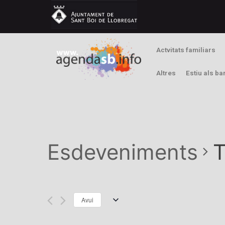
Actvitats familiars
Altres
Estiu als ba
Esdeveniments
T
Avui
S
e