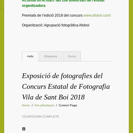
Activitat en el marc del 10è aniversari de l’entitat
organitzadora
Premiats de l’edició 2018 del concurs
www.afoboi.com/
Organització: Agrupació fotogràfica Afoboi
+info
Etiquetes
Cerca
Exposició de fotografies del
Concurs Estatal de Fotografia
Vila de Sant Boi 2018
Home
/
Arts plàstiques
/
Current Page
COUNTDOWN COMPLETE