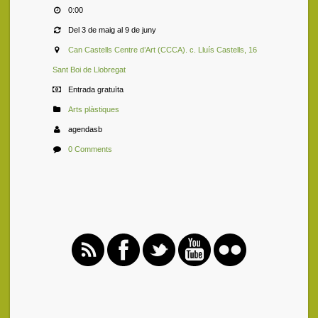
0:00
Del 3 de maig al 9 de juny
Can Castells Centre d’Art (CCCA). c. Lluís Castells, 16
Sant Boi de Llobregat
Entrada gratuïta
Arts plàstiques
agendasb
0 Comments