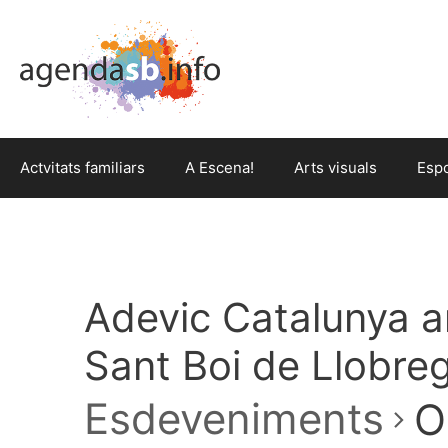
Actvitats familiars
A Escena!
Arts visuals
Esp
Adevic Catalunya am
Sant Boi de Llobre
Esdeveniments
O