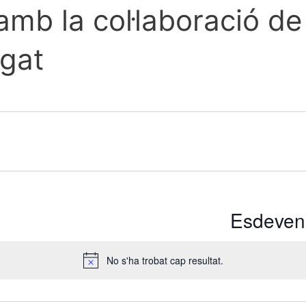
mb la col·laboració de 
egat
Esdeveni
No s'ha trobat cap resultat.