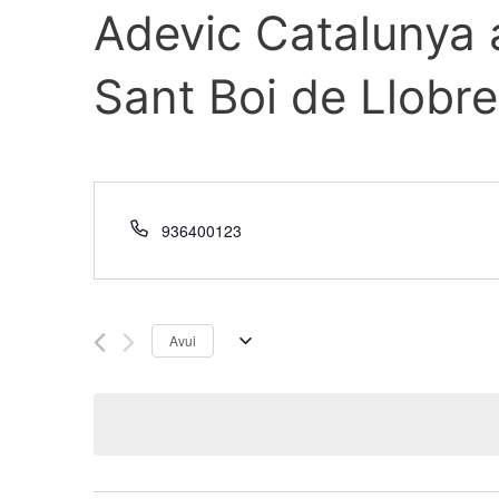
Adevic Catalunya a
Sant Boi de Llobr
936400123
Avui
S
e
l
e
c
c