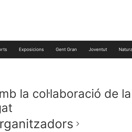
orts
Exposicions
Gent Gran
Joventut
Natur
b la col·laboració de la
gat
rganitzadors