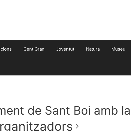
icions
Gent Gran
Joventut
Natura
Museu
ent de Sant Boi amb la 
rganitzadors