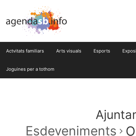
Actvitats familiars
Arts visuals
Esports
Expos
Joguines per a tothom
Ajuntam
Esdeveniments
O