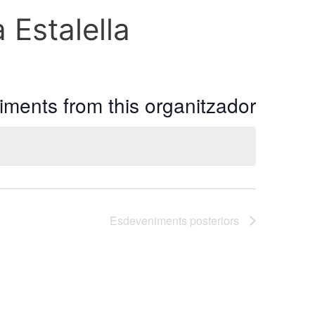
 Estalella
ments from this organitzador
Esdeveniments
posteriors