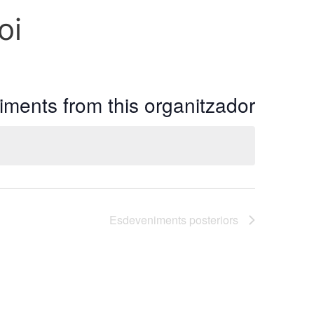
oi
ments from this organitzador
Esdeveniments
posteriors