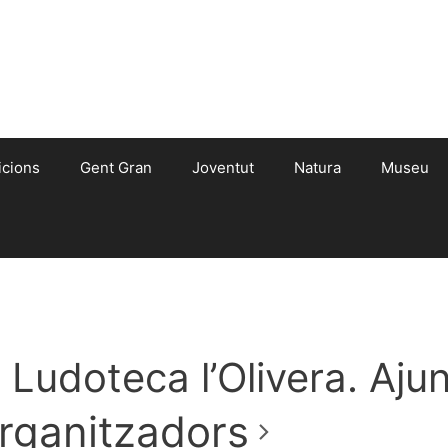
icions
Gent Gran
Joventut
Natura
Museu
Ludoteca l’Olivera. Aj
rganitzadors