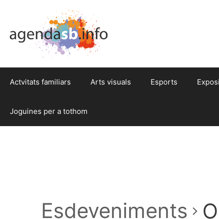
Actvitats familiars
Arts visuals
Esports
Expos
Joguines per a tothom
Esdeveniments
O