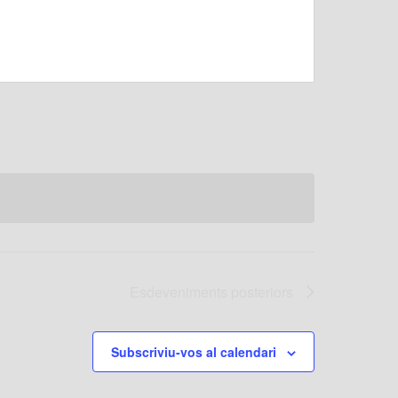
Esdeveniments
posteriors
Subscriviu-vos al calendari