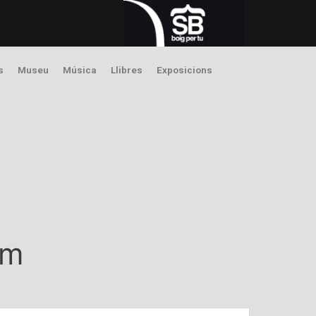
s
Museu
Música
Llibres
Exposicions
em