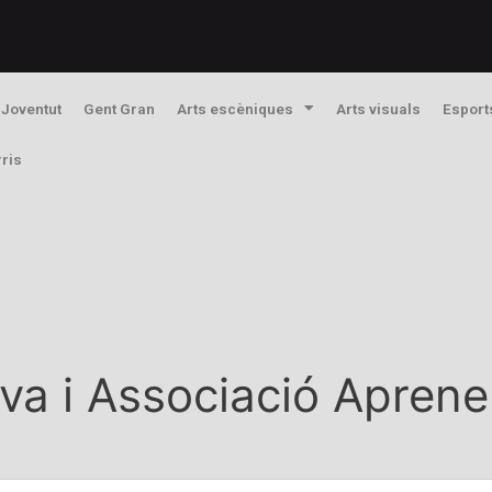
Joventut
Gent Gran
Arts escèniques
Arts visuals
Esport
rris
iva i Associació Apren