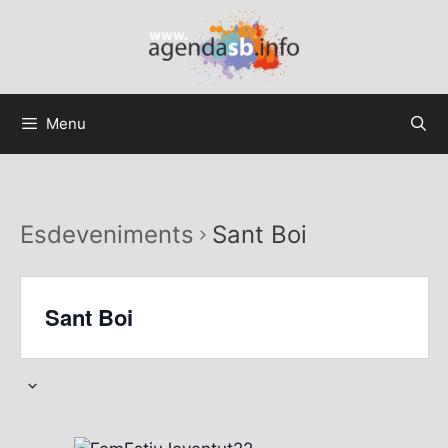
Menu
Esdeveniments
Sant Boi
Sant Boi
S
e