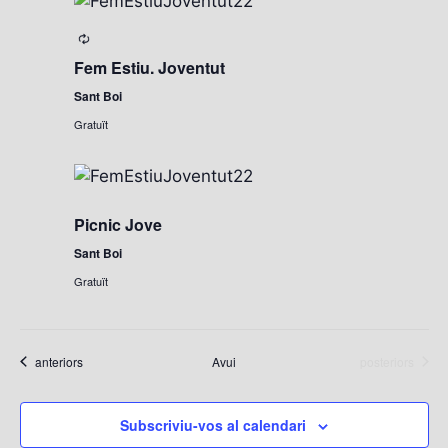
l
e
c
Fem Estiu. Joventut
c
Sant Boi
i
Gratuït
o
n
a
u
Picnic Jove
n
a
Sant Boi
d
Gratuït
a
t
a
Esdeveniments
Esdeveniments
anteriors
Avui
posteriors
.
Subscriviu-vos al calendari