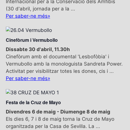
Internacional per a la Conservació dels Amfibis
i
d
d
(30 d'abril, jornada per a la ...
ó
a
e
Per saber-ne més»
d
t
n
e
e
v
a
.
i
Cinefòrum i Vermubollo
v
s
e
Dissabte 30 d'abril, 11.30h
u
Cinefòrum amb el documental 'Lesbofòbia' i
g
a
Vermubollo amb la monologuista Sandreta Power.
l
a
Activitat per visibilitzar totes les dones, cis i ...
i
c
Per saber-ne més»
t
i
z
ó
a
c
Festa de la Cruz de Mayo
i
Divendres 6 de maig
-
Diumenge 8 de maig
o
Els dies 6, 7 i 8 de maig torna la Cruz de Mayo
n
organitzada per la Casa de Sevilla. La ...
s