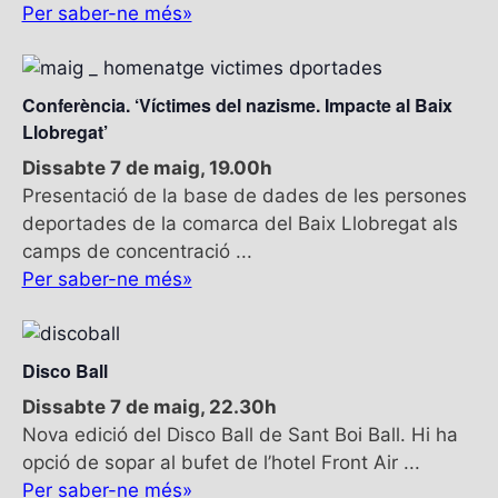
Per saber-ne més»
E
s
d
e
Conferència. ‘Víctimes del nazisme. Impacte al Baix
v
Llobregat’
e
Dissabte 7 de maig, 19.00h
n
Presentació de la base de dades de les persones
i
deportades de la comarca del Baix Llobregat als
m
camps de concentració ...
e
Per saber-ne més»
n
t
Disco Ball
Dissabte 7 de maig, 22.30h
Nova edició del Disco Ball de Sant Boi Ball. Hi ha
opció de sopar al bufet de l’hotel Front Air ...
Per saber-ne més»