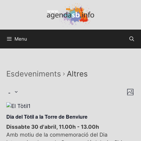
Menu
Esdeveniments
Altres
 - 
V
N
F
a
i
S
o
v
t
e
s
e
o
Dia del Tòtil a la Torre de Benviure
l
t
g
e
Dissabte 30 d'abril, 11.00h
-
13.00h
e
a
c
Amb motiu de la commemoració del Dia
c
s
t