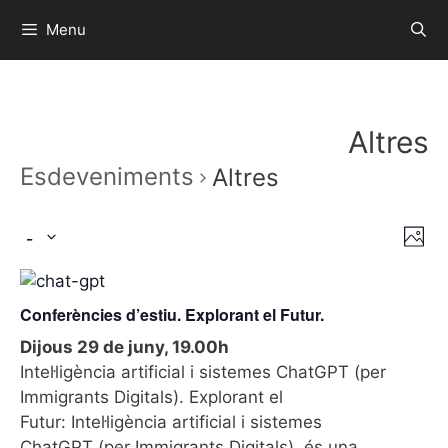
Menu
Altres
Esdeveniments
Altres
 - 
V
N
P
a
i
S
h
v
o
e
s
e
t
Conferències d’estiu. Explorant el Futur.
l
t
o
g
e
Dijous 29 de juny, 19.00h
e
a
c
Intel·ligència artificial i sistemes ChatGPT (per
c
s
t
Immigrants Digitals). Explorant el
i
d
d
Futur: Intel·ligència artificial i sistemes
ó
a
e
ChatGPT (per Immigrants Digitals), és una