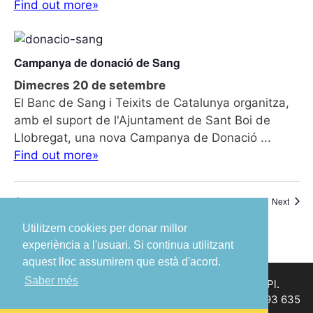
Find out more»
Campanya de donació de Sang
Dimecres 20 de setembre
El Banc de Sang i Teixits de Catalunya organitza,
amb el suport de l'Ajuntament de Sant Boi de
Llobregat, una nova Campanya de Donació ...
Find out more»
Esdeveniments
Esdev
Previous
Today
Next
Utilitzem cookies per donar millor
experiència a l'usuari. Si continua utilitzant
aquest lloc assumirem que està d'acord.
Saber més
© 2023 Ajuntament de Sant Boi de Llobregat – Pl.
Ajuntament, 1 – 08830 Sant Boi de Llobregat – Tel. 93 635