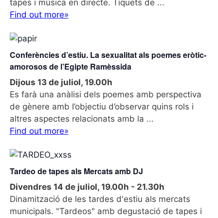
tapes i música en directe. Tiquets de ...
d
Find out more»
e
v
e
n
Conferències d’estiu. La sexualitat als poemes eròtic-
i
amorosos de l’Egipte Ramèssida
m
Dijous 13 de juliol, 19.00h
e
Es farà una anàlisi dels poemes amb perspectiva
n
de gènere amb l’objectiu d’observar quins rols i
t
altres aspectes relacionats amb la ...
Find out more»
Tardeo de tapes als Mercats amb DJ
Divendres 14 de juliol, 19.00h
-
21.30h
Dinamització de les tardes d'estiu als mercats
municipals. "Tardeos" amb degustació de tapes i