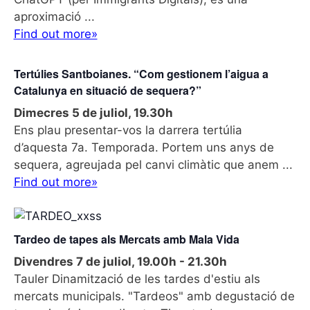
d
t
n
e
aproximació ...
e
v
Find out more»
a
.
i
v
s
Tertúlies Santboianes. “Com gestionem l’aigua a
e
u
Catalunya en situació de sequera?”
g
a
Dimecres 5 de juliol, 19.30h
l
a
Ens plau presentar-vos la darrera tertúlia
i
c
d’aquesta 7a. Temporada. Portem uns anys de
t
i
sequera, agreujada pel canvi climàtic que anem ...
z
Find out more»
ó
a
c
i
o
Tardeo de tapes als Mercats amb Mala Vida
n
Divendres 7 de juliol, 19.00h
-
21.30h
s
Tauler Dinamització de les tardes d'estiu als
E
mercats municipals. "Tardeos" amb degustació de
s